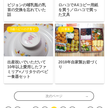
ピジョンの哺乳瓶の乳
ロハコでA4コピー用紙
首の交換を忘れていた
を買う／ロハコで買っ
話
た文具
0歳ベビーの子育て
行事食
出産祝いでいただいて
2018年自家製お節づく
10年以上愛用したファ
り
ミリア×ノリタケのベビ
ー食器セット
次のページ