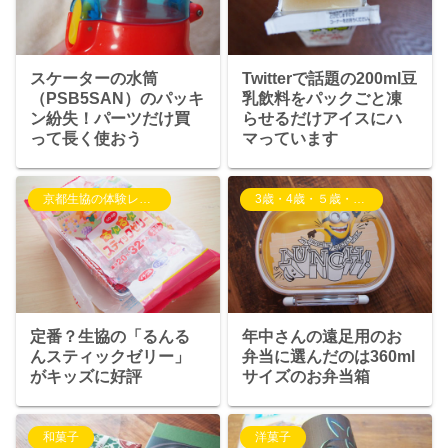
スケーターの水筒
Twitterで話題の200ml豆
（PSB5SAN）のパッキ
乳飲料をパックごと凍
ン紛失！パーツだけ買
らせるだけアイスにハ
って長く使おう
マっています
京都生協の体験レポート
3歳・4歳・５歳・6歳児の子育て
定番？生協の「るんる
年中さんの遠足用のお
んスティックゼリー」
弁当に選んだのは360ml
がキッズに好評
サイズのお弁当箱
和菓子
洋菓子