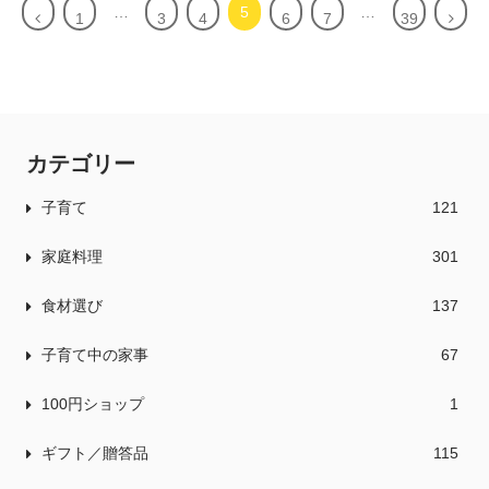
…
5
…
前
次
1
3
4
6
7
39
へ
へ
カテゴリー
子育て
121
家庭料理
301
食材選び
137
子育て中の家事
67
100円ショップ
1
ギフト／贈答品
115