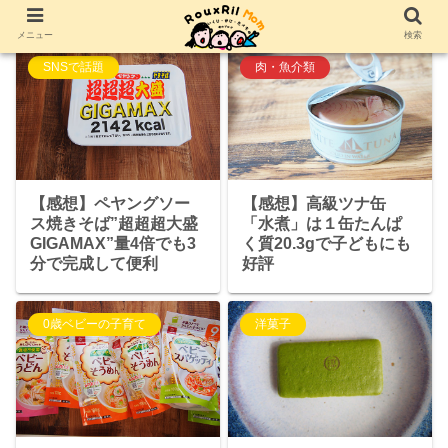
メニュー
検索
SNSで話題
肉・魚介類
【感想】ペヤングソー
【感想】高級ツナ缶
ス焼きそば”超超超大盛
「水煮」は１缶たんぱ
GIGAMAX”量4倍でも3
く質20.3gで子どもにも
分で完成して便利
好評
0歳ベビーの子育て
洋菓子