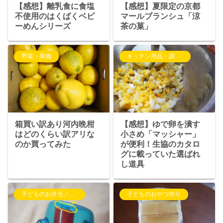
【感想】離乳食に食塩
【感想】夏限定の京都
不使用のはくばくベビ
マールブランシュ「涼
ーめんシリーズ
茶の菓」
野菜・果物
キッチン用品・調理器具
箱買い訳あり河内晩柑
【感想】ゆで卵を潰す
はどのくらい訳アリな
小さめ「マッシャー」
のか買ってみた
が便利！生協のカタロ
グに載っていた選ばれ
し道具
子どものお弁当／水筒
子どものおやつ作り