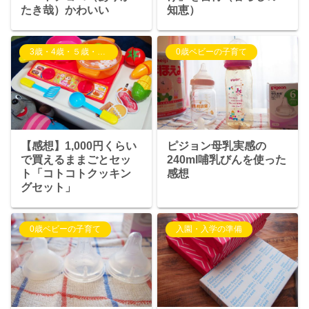
たき哉）かわいい
知恵）
3歳・4歳・５歳・6歳児の子育て
0歳ベビーの子育て
【感想】1,000円くらい
ピジョン母乳実感の
で買えるままごとセッ
240ml哺乳びんを使った
ト「コトコトクッキン
感想
グセット」
0歳ベビーの子育て
入園・入学の準備