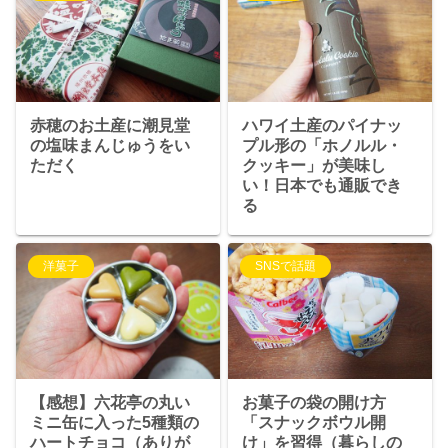
赤穂のお土産に潮見堂
ハワイ土産のパイナッ
の塩味まんじゅうをい
プル形の「ホノルル・
ただく
クッキー」が美味し
い！日本でも通販でき
る
洋菓子
SNSで話題
【感想】六花亭の丸い
お菓子の袋の開け方
ミニ缶に入った5種類の
「スナックボウル開
ハートチョコ（ありが
け」を習得（暮らしの