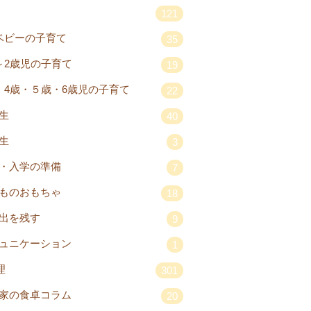
121
ベビーの子育て
35
～2歳児の子育て
19
・4歳・５歳・6歳児の子育て
22
生
40
生
3
・入学の準備
7
ものおもちゃ
18
出を残す
9
ュニケーション
1
理
301
家の食卓コラム
20