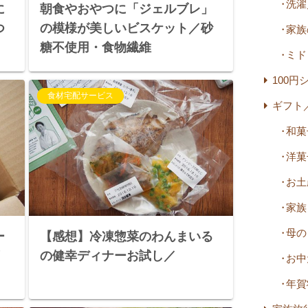
洗濯
に
朝食やおやつに「ジェルブレ」
つ
の模様が美しいビスケット／砂
家族
糖不使用・食物繊維
ミド
100円
食材宅配サービス
ギフト
和菓
洋菓
お土
家族
母の
ー
【感想】冷凍惣菜のわんまいる
リ
の健幸ディナーお試し／
お中
年賀