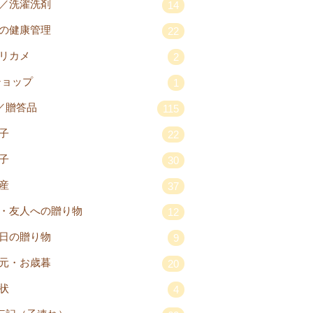
／洗濯洗剤
14
の健康管理
22
リカメ
2
ショップ
1
／贈答品
115
子
22
子
30
産
37
・友人への贈り物
12
日の贈り物
9
元・お歳暮
20
状
4