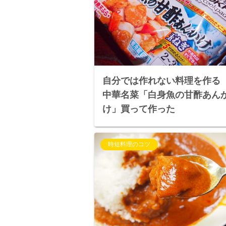
自分では作れない料理を作
中華名菜「白身魚の甘酢あん
け」買って作った
時短料理のコツ