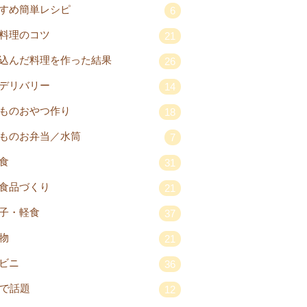
すめ簡単レシピ
6
料理のコツ
21
込んだ料理を作った結果
26
デリバリー
14
ものおやつ作り
18
ものお弁当／水筒
7
食
31
食品づくり
21
子・軽食
37
物
21
ビニ
36
Sで話題
12