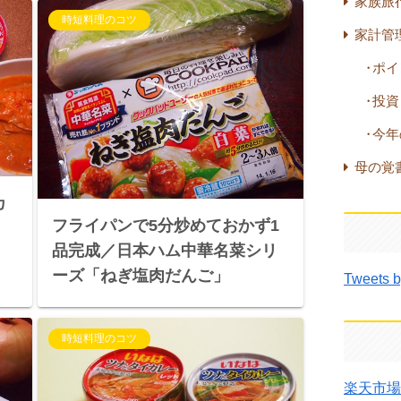
家族旅
時短料理のコツ
家計管
ポイ
投資
今年
母の覚
カ
フライパンで5分炒めておかず1
品完成／日本ハム中華名菜シリ
ーズ「ねぎ塩肉だんご」
Tweets b
時短料理のコツ
楽天市場