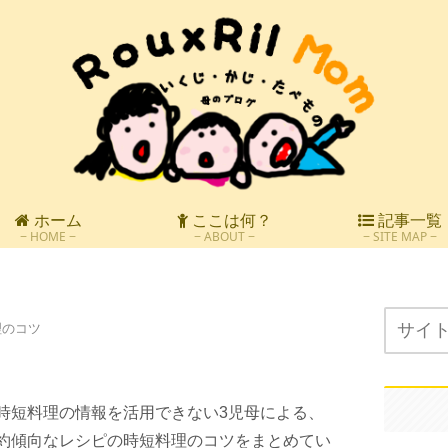
ホーム
ここは何？
記事一覧
HOME
ABOUT
SITE MAP
理のコツ
時短料理の情報を活用できない3児母による、
約傾向なレシピの時短料理のコツをまとめてい