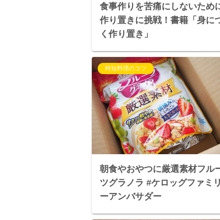
食事作りを苦痛にしないため
作り置きに挑戦！書籍「身に
く作り置き」
時短料理のコツ
朝食やおやつに厳選素材フル
ツグラノラ #ケロッグファミ
ーアンバサダー