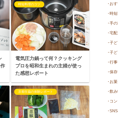
おす
時短料理のコツ
時短
手の
宅配
子ど
子ど
シ
電気圧力鍋って何？クッキング
行事
を作
プロを昭和生まれの主婦が使っ
保存
た感想レポート
お菓
飲み
京都生協の体験レポート
コン
SN