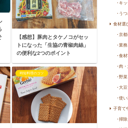
キッ
うつ
ル
食材選
る
京都
【感想】豚肉とタケノコがセッ
そ
トになった「生協の青椒肉絲」
業務
の便利な2つのポイント
食材
肉・
時短料理のコツ
野菜
大豆
使い
子育て
掃除