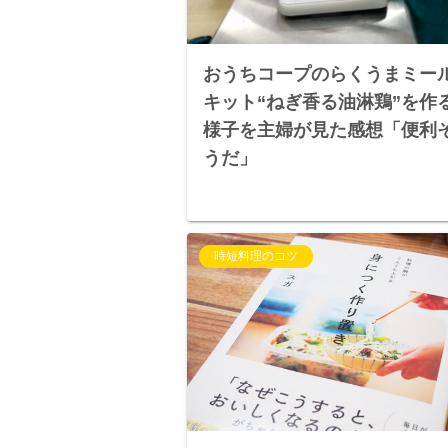
おうちコープのらくうまミー
キット“ねぎ香る油淋鶏”を作
様子を主婦が見た感想「便利
うだ」
時短料理のコツ