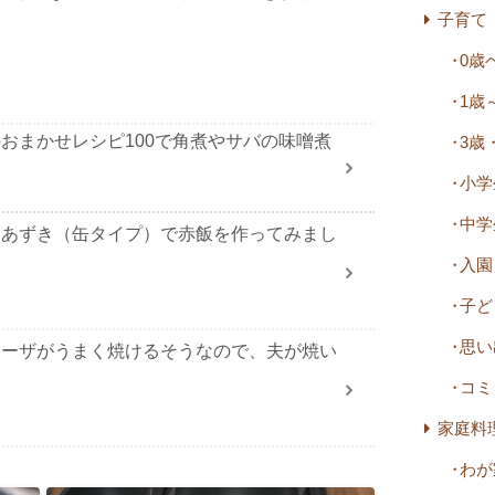
子育て
0歳
1歳
おまかせレシピ100で角煮やサバの味噌煮
3歳
小学
中学
用あずき（缶タイプ）で赤飯を作ってみまし
入園
子ど
思い
ョーザがうまく焼けるそうなので、夫が焼い
コミ
家庭料
わが