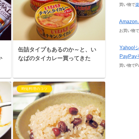
買い物で
Amazon.
お買い物
Yaho
る
缶詰タイプもあるのか～と、い
PayPa
か
なばのタイカレー買ってきた
買い物でP
時短料理のコツ