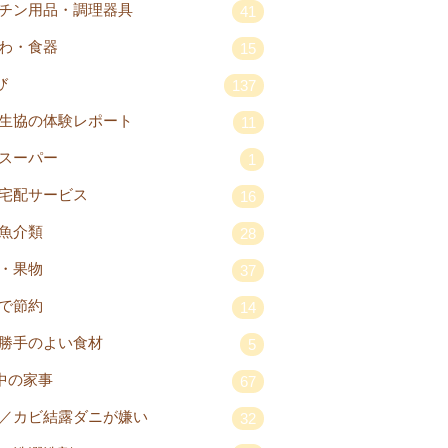
チン用品・調理器具
41
わ・食器
15
び
137
生協の体験レポート
11
スーパー
1
宅配サービス
16
魚介類
28
・果物
37
で節約
14
勝手のよい食材
5
中の家事
67
／カビ結露ダニが嫌い
32