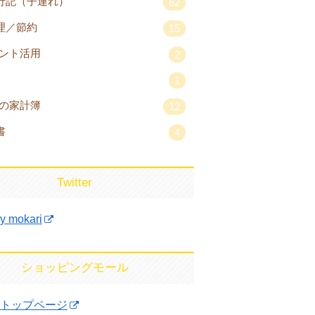
行記（子連れ）
62
理／節約
15
ント活用
2
1
の家計簿
12
書
4
Twitter
y mokari
ショッピングモール
トップページ