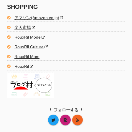
SHOPPING
アマゾン(Amazon.co.jp)
楽天市場
RouxRil Mode
RouxRil Culture
RouxRil Mom
RouxRil
フォローする