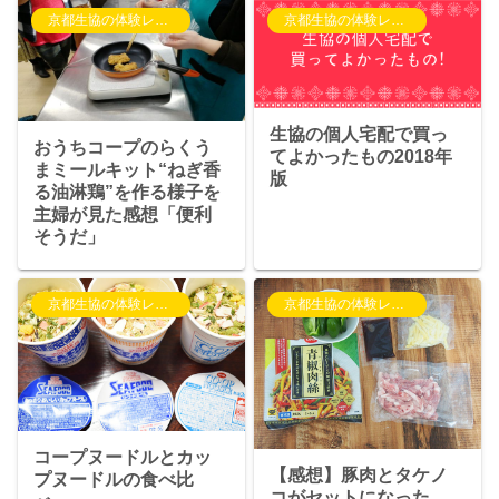
京都生協の体験レポート
京都生協の体験レポート
生協の個人宅配で買っ
おうちコープのらくう
てよかったもの2018年
まミールキット“ねぎ香
版
る油淋鶏”を作る様子を
主婦が見た感想「便利
そうだ」
京都生協の体験レポート
京都生協の体験レポート
コープヌードルとカッ
【感想】豚肉とタケノ
プヌードルの食べ比
コがセットになった