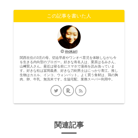
この記事を書いた人
mokari
関西在住の3児の母。切迫早産やワンオペ育児を体験しながら今
を生きる内向型のブロガー。好きな有名人は、栗原はるみさん、
山﨑賢人さん。最近は寝る前にスマホで漫画を読み漁っていま
す。好きな柱は冨岡義勇、好きな刀剣男士はにっかり青江。推し
生物はカエル、インコ、ウォンバット。よく買う食材は、鶏の胸
肉、卵、牛乳、無洗米です。生協宅配、業務スーパー利用中。
関連記事