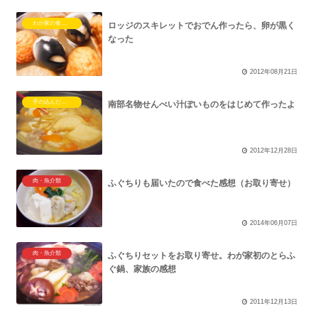
わが家の食卓コラム
ロッジのスキレットでおでん作ったら、卵が黒く
なった
2012年08月21日
手の込んだ料理を作った結果
南部名物せんべい汁ぽいものをはじめて作ったよ
2012年12月28日
肉・魚介類
ふぐちりも届いたので食べた感想（お取り寄せ）
2014年06月07日
肉・魚介類
ふぐちりセットをお取り寄せ。わが家初のとらふ
ぐ鍋、家族の感想
2011年12月13日