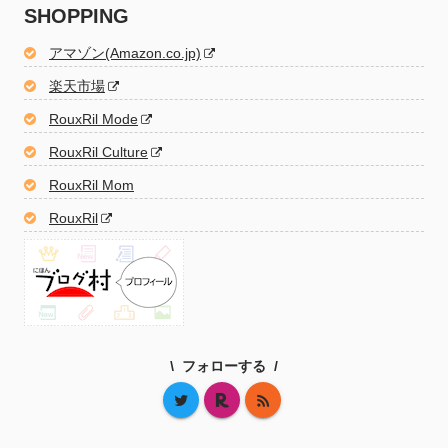
SHOPPING
アマゾン(Amazon.co.jp)
楽天市場
RouxRil Mode
RouxRil Culture
RouxRil Mom
RouxRil
フォローする