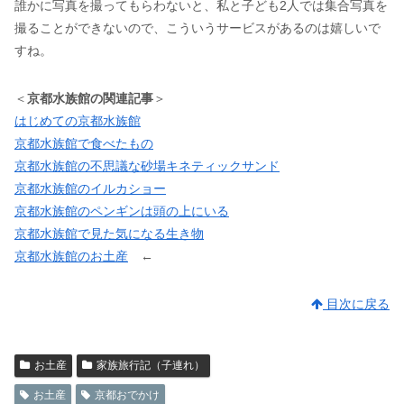
誰かに写真を撮ってもらわないと、私と子ども2人では集合写真を
撮ることができないので、こういうサービスがあるのは嬉しいで
すね。
＜
京都水族館の関連記事
＞
はじめての京都水族館
京都水族館で食べたもの
京都水族館の不思議な砂場キネティックサンド
京都水族館のイルカショー
京都水族館のペンギンは頭の上にいる
京都水族館で見た気になる生き物
京都水族館のお土産
←
目次に戻る
お土産
家族旅行記（子連れ）
お土産
京都おでかけ