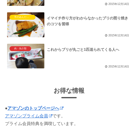
2015年12月14日
手の込んだ料理を作った結果
イマイチ作り方がわからなかったブリの照り焼き
のコツを習得
2015年12月14日
肉・魚介類
これからブリが丸ごと1匹送られてくる人へ
2015年12月14日
お得な情報
●
アマゾンのトップページへ
アマゾンプライム会員
です。
プライム会員特典を満喫しています。