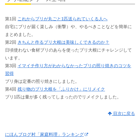
第1回
これからブリが丸ごと1匹送られていくる人へ
自宅にブリが届く楽しみ（衝撃）や、やるべきことなどを簡単に
まとめました。
第2回
きちんと作るブリ大根は美味しくできるのか？
日頃使わない食材ブリのあらを使ったブリ大根にチャレンジして
います。
第3回
イマイチ作り方がわからなかったブリの照り焼きのコツを
習得
ブリ身は定番の照り焼きにしました。
第4回
残り物のブリ大根を「ふりかけ」にリメイク
ブリ1匹は量が多く残ってしまったのでリメイクしました。
目次に戻る
にほんブログ村「家庭料理」ランキング