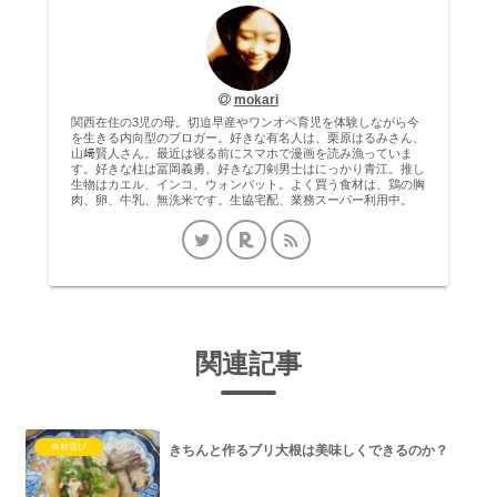
mokari
関西在住の3児の母。切迫早産やワンオペ育児を体験しながら今
を生きる内向型のブロガー。好きな有名人は、栗原はるみさん、
山﨑賢人さん。最近は寝る前にスマホで漫画を読み漁っていま
す。好きな柱は冨岡義勇、好きな刀剣男士はにっかり青江。推し
生物はカエル、インコ、ウォンバット。よく買う食材は、鶏の胸
肉、卵、牛乳、無洗米です。生協宅配、業務スーパー利用中。
関連記事
食材選び
きちんと作るブリ大根は美味しくできるのか？