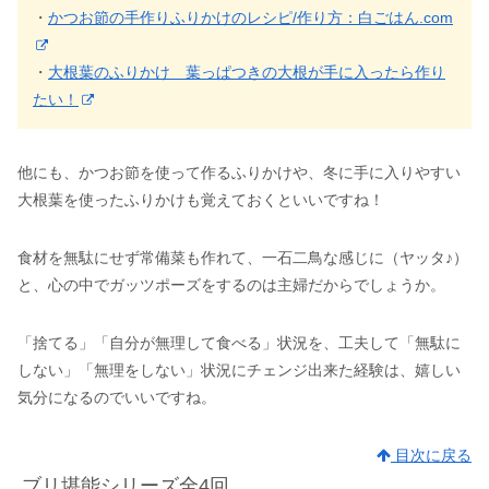
・
かつお節の手作りふりかけのレシピ/作り方：白ごはん.com
・
大根葉のふりかけ 葉っぱつきの大根が手に入ったら作り
たい！
他にも、かつお節を使って作るふりかけや、冬に手に入りやすい
大根葉を使ったふりかけも覚えておくといいですね！
食材を無駄にせず常備菜も作れて、一石二鳥な感じに（ヤッタ♪）
と、心の中でガッツポーズをするのは主婦だからでしょうか。
「捨てる」「自分が無理して食べる」状況を、工夫して「無駄に
しない」「無理をしない」状況にチェンジ出来た経験は、嬉しい
気分になるのでいいですね。
目次に戻る
ブリ堪能シリーズ全4回