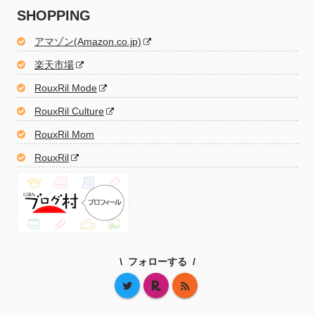
SHOPPING
アマゾン(Amazon.co.jp)
楽天市場
RouxRil Mode
RouxRil Culture
RouxRil Mom
RouxRil
フォローする