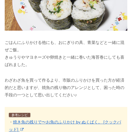
ごはんにふりかける他にも、おにぎりの具、青菜などと一緒に混
ぜご飯。
きゅうりやマヨネーズや卵焼きと一緒に巻いた海苔巻にしても喜
ばれました。
わざわざ魚を買って作るより、市販のふりかけを買った方が経済
的だと思いますが、焼魚の残り物のアレンジとして、困った時の
手段の一つとして思い出してください♪
参考レシピ
・
焼き魚の残りで〜お魚のふりかけ by ぬくぱく。 [クックパ
ッド]