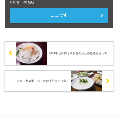
6/21(月)・6/22(火)
ここです
2014年七草粥は炊飯器のおかゆ機能を使って
夕飯に七草粥（2015年は小豆島の七草）