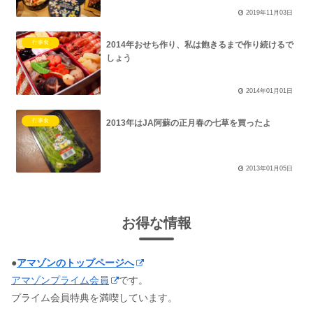
2019年11月03日
行事食
2014年おせち作り、私は飽きるまで作り続けるで
しょう
2014年01月01日
行事食
2013年はJA阿蘇の正月春の七草を買ったよ
2013年01月05日
お得な情報
●
アマゾンのトップページへ
アマゾンプライム会員
です。
プライム会員特典を満喫しています。