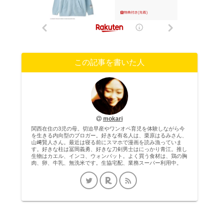
この記事を書いた人
mokari
関西在住の3児の母。切迫早産やワンオペ育児を体験しながら今
を生きる内向型のブロガー。好きな有名人は、栗原はるみさん、
山﨑賢人さん。最近は寝る前にスマホで漫画を読み漁っていま
す。好きな柱は冨岡義勇、好きな刀剣男士はにっかり青江。推し
生物はカエル、インコ、ウォンバット。よく買う食材は、鶏の胸
肉、卵、牛乳、無洗米です。生協宅配、業務スーパー利用中。