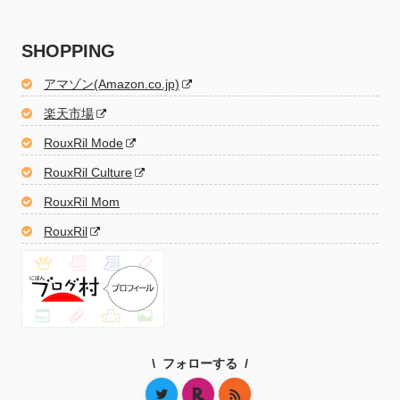
SHOPPING
アマゾン(Amazon.co.jp)
楽天市場
RouxRil Mode
RouxRil Culture
RouxRil Mom
RouxRil
フォローする