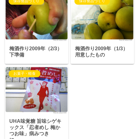
保存食品づくり
保存食品づくり
梅酒作り2009年（2/3）
梅酒作り2009年（1/3）
下準備
用意したもの
お菓子・軽食
UHA味覚糖 旨味シゲキ
ックス「忍者めし 梅か
つお味」病みつき