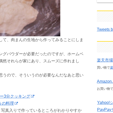
Tweets b
して、肉まんの生地から作ってみることにしま
ングパウダーが必要だったのですが、ホームベ
楽天市場
偶然それらが家にあり、スムーズに作れまし
買い物で
思うので、そういうのが必要なんだなあと思い
Amazon.
お買い物
ー3分クッキング
Yaho
うの料理
PayPa
、写真入りで作っているところがわかりやすか