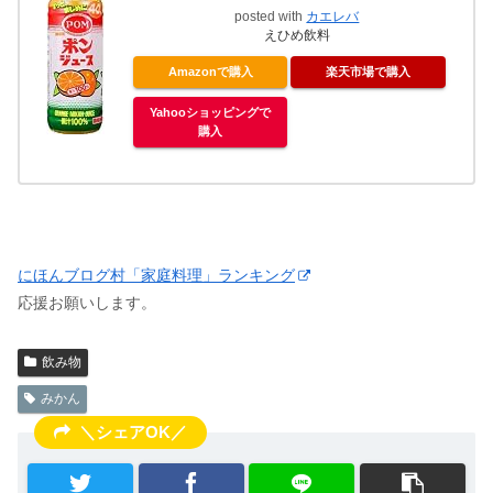
posted with
カエレバ
えひめ飲料
Amazonで購入
楽天市場で購入
Yahooショッピングで
購入
にほんブログ村「家庭料理」ランキング
応援お願いします。
飲み物
みかん
＼シェアOK／