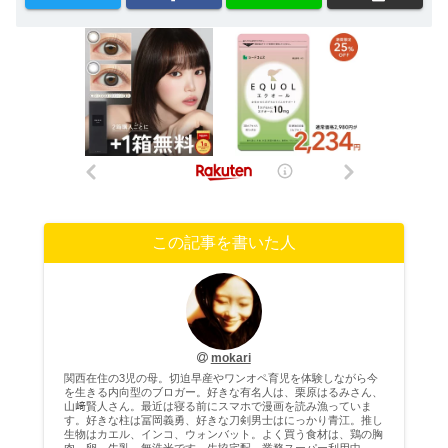
この記事を書いた人
mokari
関西在住の3児の母。切迫早産やワンオペ育児を体験しながら今
を生きる内向型のブロガー。好きな有名人は、栗原はるみさん、
山﨑賢人さん。最近は寝る前にスマホで漫画を読み漁っていま
す。好きな柱は冨岡義勇、好きな刀剣男士はにっかり青江。推し
生物はカエル、インコ、ウォンバット。よく買う食材は、鶏の胸
肉、卵、牛乳、無洗米です。生協宅配、業務スーパー利用中。