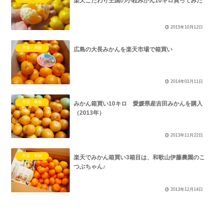
楽天こだわり王国の小粒みかん10キロ買ってみた
2015年10月12日
野菜・果物
広島の大長みかんを楽天市場で箱買い
2014年01月11日
野菜・果物
みかん箱買い10キロ 愛媛県産吉田みかんを購入
（2013年）
2013年11月22日
野菜・果物
楽天でみかん箱買い3箱目は、和歌山伊藤農園のこ
つぶちゃん♪
2013年12月14日