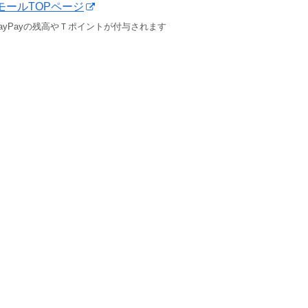
yモールTOPページ
ayPayの残高やＴポイントが付与されます