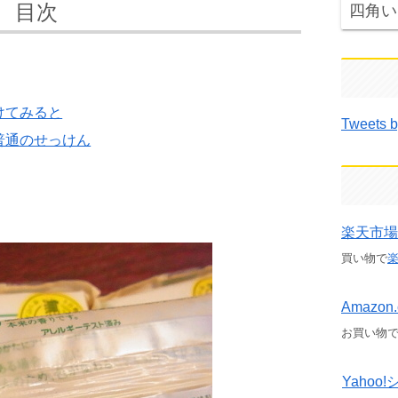
 目次
四角い
けてみると
Tweets b
普通のせっけん
楽天市場
買い物で
Amazon.
お買い物
Yaho