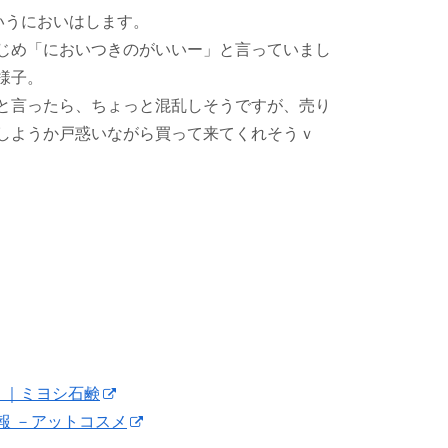
いうにおいはします。
じめ「においつきのがいいー」と言っていまし
様子。
と言ったら、ちょっと混乱しそうですが、売り
しようか戸惑いながら買って来てくれそうｖ
） ｜ミヨシ石鹸
情報 －アットコスメ