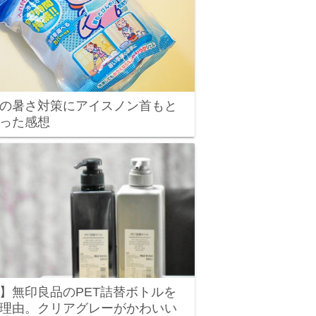
の暑さ対策にアイスノン首もと
った感想
】無印良品のPET詰替ボトルを
理由。クリアグレーがかわいい