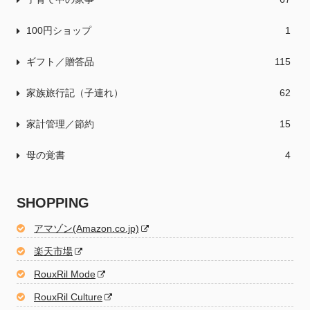
100円ショップ
1
ギフト／贈答品
115
家族旅行記（子連れ）
62
家計管理／節約
15
母の覚書
4
SHOPPING
アマゾン(Amazon.co.jp)
楽天市場
RouxRil Mode
RouxRil Culture