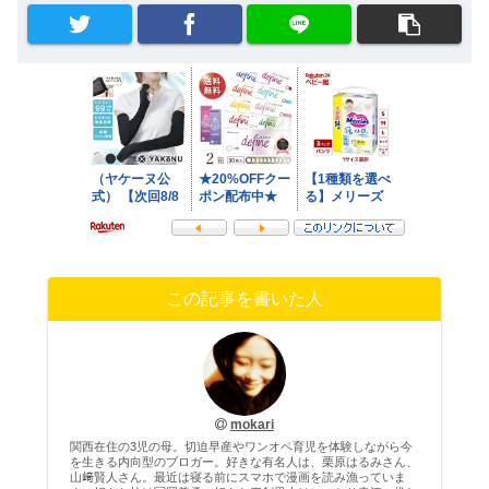
この記事を書いた人
mokari
関西在住の3児の母。切迫早産やワンオペ育児を体験しながら今
を生きる内向型のブロガー。好きな有名人は、栗原はるみさん、
山﨑賢人さん。最近は寝る前にスマホで漫画を読み漁っていま