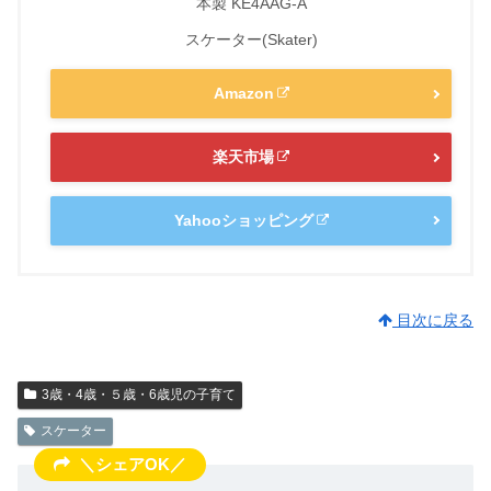
本製 KE4AAG-A
スケーター(Skater)
Amazon
楽天市場
Yahooショッピング
目次に戻る
3歳・4歳・５歳・6歳児の子育て
スケーター
＼シェアOK／