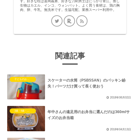
す。好きな柱は冨岡義勇、好きな刀剣男士はにっかり青江。推し
生物はカエル、インコ、ウォンバット。よく買う食材は、鶏の胸
肉、卵、牛乳、無洗米です。生協宅配、業務スーパー利用中。
関連記事
子どものお弁当／水筒
スケーターの水筒（PSB5SAN）のパッキン紛
失！パーツだけ買って長く使おう
2018年06月02日
3歳・4歳・５歳・6歳児の子育て
年中さんの遠足用のお弁当に選んだのは360mlサ
イズのお弁当箱
2018年04月13日