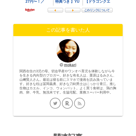
この記事を書いた人
mokari
関西在住の3児の母。切迫早産やワンオペ育児を体験しながら今
を生きる内向型のブロガー。好きな有名人は、栗原はるみさん、
山﨑賢人さん。最近は寝る前にスマホで漫画を読み漁っていま
す。好きな柱は冨岡義勇、好きな刀剣男士はにっかり青江。推し
生物はカエル、インコ、ウォンバット。よく買う食材は、鶏の胸
肉、卵、牛乳、無洗米です。生協宅配、業務スーパー利用中。