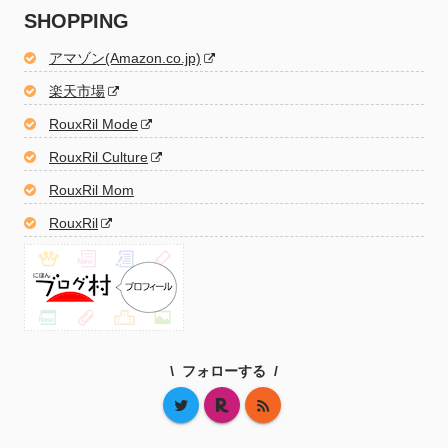
SHOPPING
アマゾン(Amazon.co.jp)
楽天市場
RouxRil Mode
RouxRil Culture
RouxRil Mom
RouxRil
フォローする