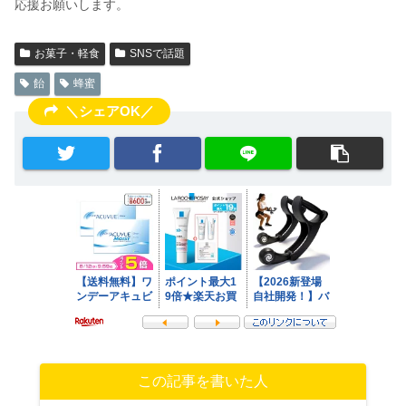
応援お願いします。
お菓子・軽食
SNSで話題
飴
蜂蜜
＼シェアOK／
この記事を書いた人