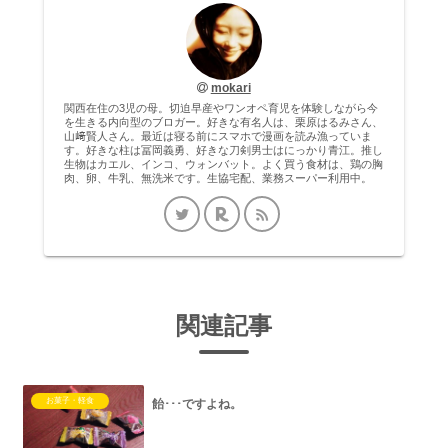
mokari
関西在住の3児の母。切迫早産やワンオペ育児を体験しながら今
を生きる内向型のブロガー。好きな有名人は、栗原はるみさん、
山﨑賢人さん。最近は寝る前にスマホで漫画を読み漁っていま
す。好きな柱は冨岡義勇、好きな刀剣男士はにっかり青江。推し
生物はカエル、インコ、ウォンバット。よく買う食材は、鶏の胸
肉、卵、牛乳、無洗米です。生協宅配、業務スーパー利用中。
関連記事
お菓子・軽食
飴･･･ですよね。