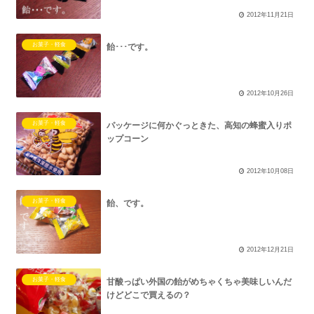
2012年11月21日
お菓子・軽食
飴･･･です。
2012年10月26日
お菓子・軽食
パッケージに何かぐっときた、高知の蜂蜜入りポ
ップコーン
2012年10月08日
お菓子・軽食
飴、です。
2012年12月21日
お菓子・軽食
甘酸っぱい外国の飴がめちゃくちゃ美味しいんだ
けどどこで買えるの？