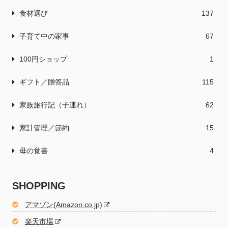
食材選び
137
子育て中の家事
67
100円ショップ
1
ギフト／贈答品
115
家族旅行記（子連れ）
62
家計管理／節約
15
母の覚書
4
SHOPPING
アマゾン(Amazon.co.jp)
楽天市場