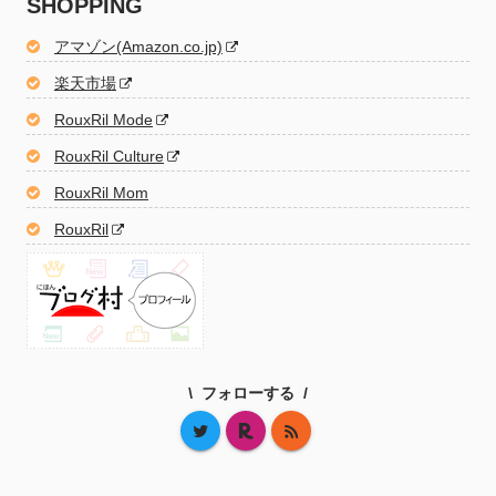
SHOPPING
アマゾン(Amazon.co.jp)
楽天市場
RouxRil Mode
RouxRil Culture
RouxRil Mom
RouxRil
フォローする