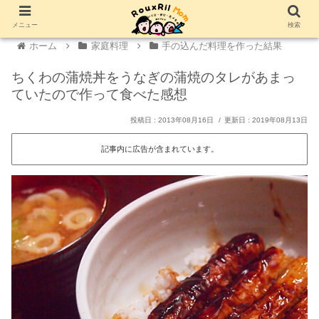
メニュー
検索
ホーム
家庭料理
手の込んだ料理を作った結果
ちくわの蒲焼丼をうなぎの蒲焼のタレがあまっ
ていたので作って食べた感想
2013年08月16日
2019年08月13日
記事内に広告が含まれています。