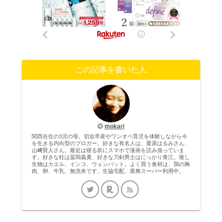
この記事を書いた人
mokari
関西在住の3児の母。切迫早産やワンオペ育児を体験しながら今
を生きる内向型のブロガー。好きな有名人は、栗原はるみさん、
山﨑賢人さん。最近は寝る前にスマホで漫画を読み漁っていま
す。好きな柱は冨岡義勇、好きな刀剣男士はにっかり青江。推し
生物はカエル、インコ、ウォンバット。よく買う食材は、鶏の胸
肉、卵、牛乳、無洗米です。生協宅配、業務スーパー利用中。