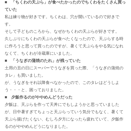
■
「ちくわの天ぷら」が食べたかったのでちくわをたくさん買っ
ていた
私は練り物が好きです。ちくわは、穴が開いているので好きで
す。
そして子どものころから、なぜかちくわの天ぷらが好きです。
久しぶりにちくわの天ぷらが食べたくなったので、天ぷらする時
に作ろうと思って買ったのですが、暑くて天ぷらをやる気になれ
なくて、ちくわが冷蔵庫にいました。
■
「うなぎの蒲焼のたれ」が残っていた
土用の丑の日にスーパーでうなぎを買った際、「うなぎの蒲焼の
タレ」も買いました。
が、うなぎをそれ以降食べなかったので、このタレはどうしよ
う・・・と、困っておりました。
■
夕飯作るのがややめんどうだった
夕飯は、天ぷらを作って天丼にでもしようかと思っていました
が、日中暑すぎてちょっと天ぷらっていう気分でもなく、暑くて
天ぷら揚げたくない、むしろ夕方になったら疲れていて、夕飯作
るのがややめんどうになりました。