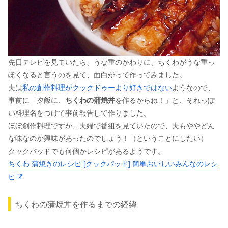
先日テレビを見ていたら、うな重のかわりに、ちくわがうな重っ
ぽくなると言うのを見て、面白がって作ってみました。
夫は
私の創作料理がクックドゥーより好きではない
ようなので、
事前に「夕飯に、
ちくわの蒲焼丼
を作るからね！」と、それっぽ
い料理名をつけて事前報告して作りました。
ほぼ創作料理ですが、夫婦で番組を見ていたので、夫もややどん
な味なのか興味があったのでしょう！（ということにしたい）
クックパッドでも何個かレシピがあるようです。
ちくわ 蒲焼きのレシピ [クックパッド] 簡単おいしいみんなのレシ
ピ
ちくわの蒲焼丼を作るまでの経緯