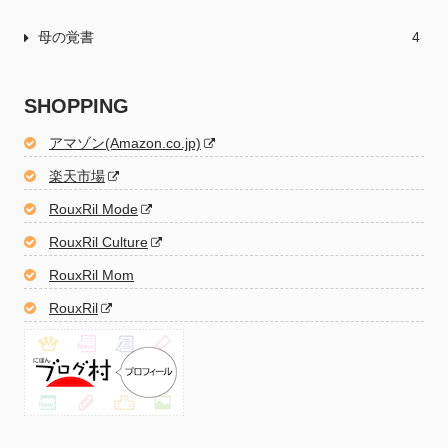
母の覚書
4
SHOPPING
アマゾン(Amazon.co.jp)
楽天市場
RouxRil Mode
RouxRil Culture
RouxRil Mom
RouxRil