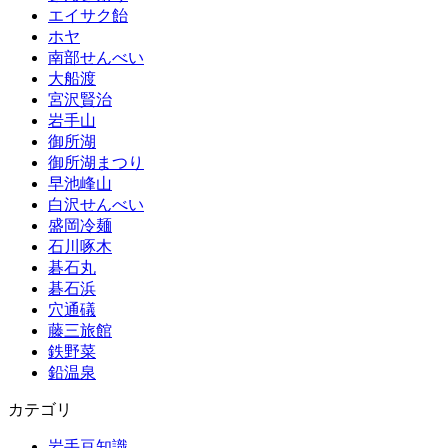
エイサク飴
ホヤ
南部せんべい
大船渡
宮沢賢治
岩手山
御所湖
御所湖まつり
早池峰山
白沢せんべい
盛岡冷麺
石川啄木
碁石丸
碁石浜
穴通礒
藤三旅館
鉄野菜
鉛温泉
カテゴリ
岩手豆知識