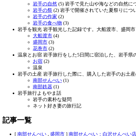
岩手の自然
(5) 岩手で見た山や海などの自然
岩手の祭
(2) 岩手で開催されていた夏祭りにつ
岩手の作家
(2)
岩手の食べ物
(3)
岩手を観光 岩手観光した記録です。大船渡市、盛岡
大船渡市
(4)
盛岡市
(3)
花巻市
(2)
温泉とお宿 岩手旅行をした5日間に宿泊した、岩手県
お宿
(2)
温泉
岩手の土産 岩手旅行した際に、購入した岩手のお土
南部せんべい
(1)
南部鉄器
(1)
岩手旅行よもやま話
岩手の素朴な疑問
ネット好き妻の旅行記
記事一覧
[
南部せんべい
,
盛岡市
]
南部せんべい：白沢せんべい