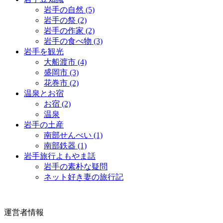
岩手の自然 (5)
岩手の祭 (2)
岩手の作家 (2)
岩手の食べ物 (3)
岩手を観光
大船渡市 (4)
盛岡市 (3)
花巻市 (2)
温泉とお宿
お宿 (2)
温泉
岩手の土産
南部せんべい (1)
南部鉄器 (1)
岩手旅行よもやま話
岩手の素朴な疑問
ネット好き妻の旅行記
運営者情報