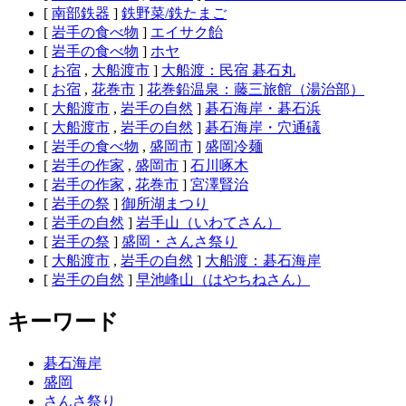
[
南部鉄器
]
鉄野菜/鉄たまご
[
岩手の食べ物
]
エイサク飴
[
岩手の食べ物
]
ホヤ
[
お宿
,
大船渡市
]
大船渡：民宿 碁石丸
[
お宿
,
花巻市
]
花巻鉛温泉：藤三旅館（湯治部）
[
大船渡市
,
岩手の自然
]
碁石海岸・碁石浜
[
大船渡市
,
岩手の自然
]
碁石海岸・穴通礒
[
岩手の食べ物
,
盛岡市
]
盛岡冷麺
[
岩手の作家
,
盛岡市
]
石川啄木
[
岩手の作家
,
花巻市
]
宮澤賢治
[
岩手の祭
]
御所湖まつり
[
岩手の自然
]
岩手山（いわてさん）
[
岩手の祭
]
盛岡・さんさ祭り
[
大船渡市
,
岩手の自然
]
大船渡：碁石海岸
[
岩手の自然
]
早池峰山（はやちねさん）
キーワード
碁石海岸
盛岡
さんさ祭り