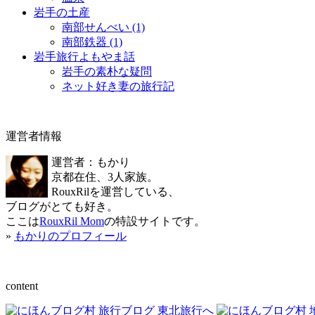
岩手の土産
南部せんべい (1)
南部鉄器 (1)
岩手旅行よもやま話
岩手の素朴な疑問
ネット好き妻の旅行記
運営者情報
運営者：もかり
京都在住、3人家族。
RouxRilを運営している、
ブログがとても好き。
ここは
RouxRil Mom
の特設サイトです。
»
もかりのプロフィール
content