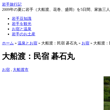
岩手旅行記
2009年の夏に岩手（大船渡、花巻、盛岡）を5日間、家族三
岩手豆知識
岩手を観光
お宿と温泉
岩手のお土産
ホーム
»
温泉とお宿
» 大船渡：民宿 碁石丸 »
お宿
» 大船渡：
大船渡：民宿 碁石丸
お宿
,
大船渡市