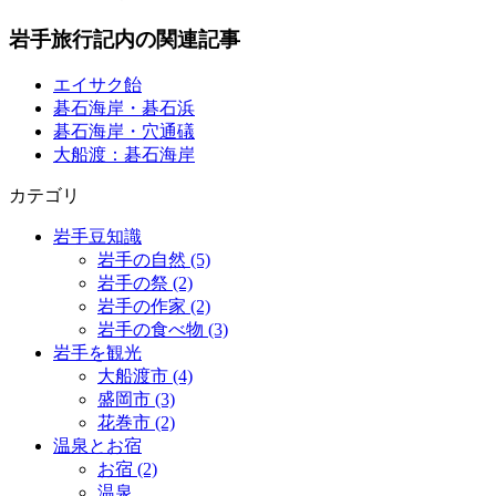
岩手旅行記内の関連記事
エイサク飴
碁石海岸・碁石浜
碁石海岸・穴通礒
大船渡：碁石海岸
カテゴリ
岩手豆知識
岩手の自然 (5)
岩手の祭 (2)
岩手の作家 (2)
岩手の食べ物 (3)
岩手を観光
大船渡市 (4)
盛岡市 (3)
花巻市 (2)
温泉とお宿
お宿 (2)
温泉